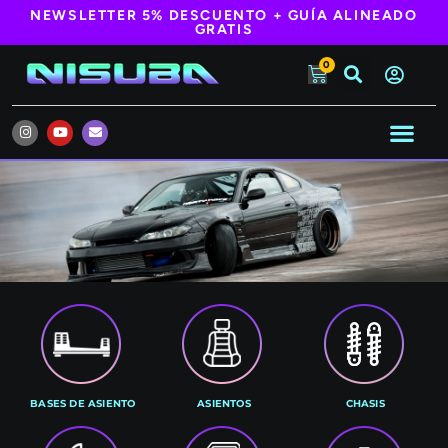
NEWSLETTER 5% DESCUENTO + GUÍA ALINEADO
GRATIS
0
TU COCHE
¿QUIENES SOMOS?
BASES DE ASIENTO
ASIENTOS
CHASIS