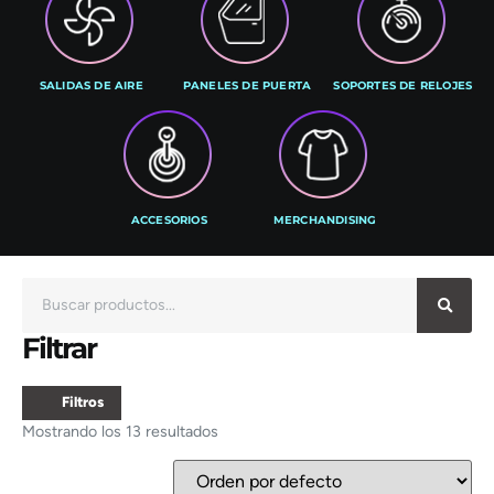
SALIDAS DE AIRE
PANELES DE PUERTA
SOPORTES DE RELOJES
ACCESORIOS
MERCHANDISING
Filtrar
Filtros
Mostrando los 13 resultados