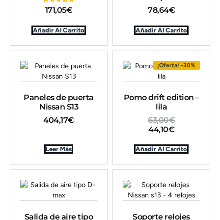
171,05
€
78,64
€
Valorado en
5.00
de 5
Añadir Al Carrito
Añadir Al Carrito
¡Oferta! -30%
Paneles de puerta
Pomo drift edition –
Nissan S13
lila
404,17
€
63,00
€
44,10
€
Leer Más
Añadir Al Carrito
Salida de aire tipo
Soporte relojes