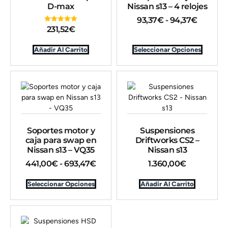
D-max
Nissan s13 – 4 relojes
93,37
€
-
94,37
€
231,52
€
Valorado en
5.00
de 5
Añadir Al Carrito
Seleccionar Opciones
Soportes motor y
Suspensiones
caja para swap en
Driftworks CS2 –
Nissan s13 – VQ35
Nissan s13
441,00
€
-
693,47
€
1.360,00
€
Seleccionar Opciones
Añadir Al Carrito