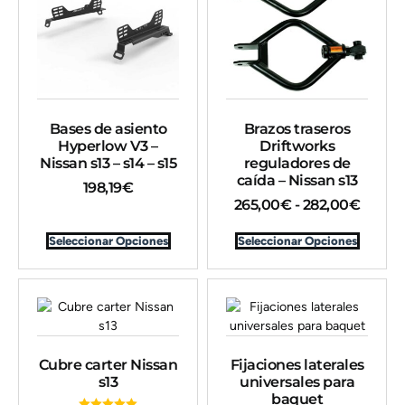
Bases de asiento
Brazos traseros
Hyperlow V3 –
Driftworks
Nissan s13 – s14 – s15
reguladores de
caída – Nissan s13
198,19
€
265,00
€
-
282,00
€
Seleccionar Opciones
Seleccionar Opciones
Cubre carter Nissan
Fijaciones laterales
s13
universales para
baquet