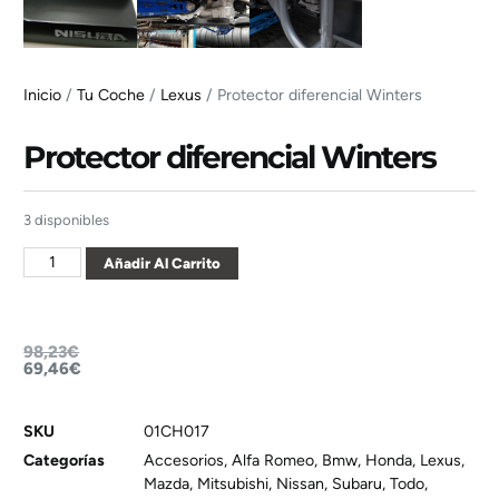
Inicio
/
Tu Coche
/
Lexus
/ Protector diferencial Winters
Protector diferencial Winters
3 disponibles
Añadir Al Carrito
98,23
€
69,46
€
SKU
01CH017
Categorías
Accesorios
,
Alfa Romeo
,
Bmw
,
Honda
,
Lexus
,
Mazda
,
Mitsubishi
,
Nissan
,
Subaru
,
Todo
,