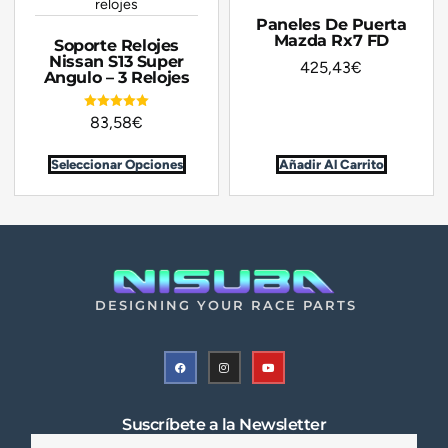
Paneles De Puerta
Mazda Rx7 FD
Soporte Relojes
Nissan S13 Super
425,43
€
Angulo – 3 Relojes
Valorado en
83,58
€
5.00
de 5
Seleccionar Opciones
Añadir Al Carrito
DESIGNING YOUR RACE PARTS
Suscríbete a la Newsletter